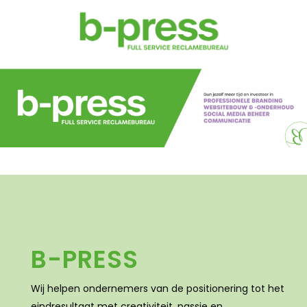
B-PRESS
Wij helpen ondernemers van de positionering tot het
eindresultaat met creativiteit, passie en